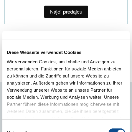
Nájdi predajcu
FIRMA
Diese Webseite verwendet Cookies
Nájdi obchodného zástupcu
Wir verwenden Cookies, um Inhalte und Anzeigen zu
personalisieren, Funktionen für soziale Medien anbieten
Kopírovať do poznámok
zu können und die Zugriffe auf unsere Website zu
analysieren. Außerdem geben wir Informationen zu Ihrer
Verwendung unserer Website an unsere Partner für
soziale Medien, Werbung und Analysen weiter. Unsere
NA STIAHNUTIE
Partner führen diese Informationen möglicherweise mit
weiteren Daten zusammen, die Sie ihnen bereitgestellt
Katalóg výrobkov Austrotherm 2024
haben oder die sie im Rahmen Ihrer Nutzung der Dienste
Kúpeľne, vnútorné konštrukcie
gesammelt haben.
Impressum
Einwilligungsauswahl
Austrotherm Uniplatňa