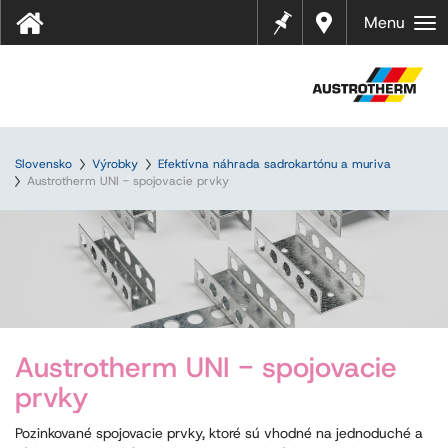
Pozná
Najbliž
Menu
mky
ší
predaj
ca
Slovensko
Výrobky
Efektívna náhrada sadrokartónu a muriva
Austrotherm UNI - spojovacie prvky
Austrotherm UNI - spojovacie
prvky
Pozinkované spojovacie prvky, ktoré sú vhodné na jednoduché a