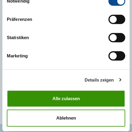
Notwendig
Podbitie šikmej strechy
Präferenzen
TECHNICKÁ PODPORA
Statistiken
Marketing
Martin Šauša
Produktový manažér a technický poradca pre ploché strechy
+421 908 291 769
Details zeigen
martin.sausa@austrotherm.sk strechy@austrotherm.sk
Alle zulassen
Ablehnen