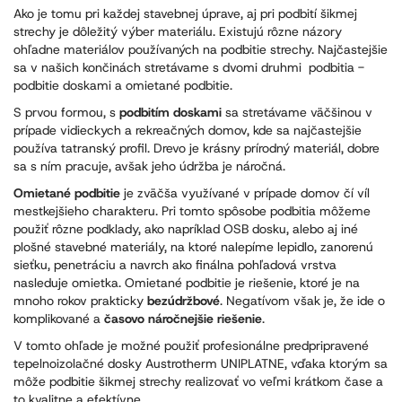
Ako je tomu pri každej stavebnej úprave, aj pri podbití šikmej
strechy je dôležitý výber materiálu. Existujú rôzne názory
ohľadne materiálov používaných na podbitie strechy. Najčastejšie
sa v našich končinách stretávame s dvomi druhmi podbitia -
podbitie doskami a omietané podbitie.
S prvou formou, s
podbitím doskami
sa stretávame väčšinou v
prípade vidieckych a rekreačných domov, kde sa najčastejšie
používa tatranský profil. Drevo je krásny prírodný materiál, dobre
sa s ním pracuje, avšak jeho údržba je náročná.
Omietané podbitie
je zväčša využívané v prípade domov čí víl
mestkejšieho charakteru. Pri tomto spôsobe podbitia môžeme
použiť rôzne podklady, ako napríklad OSB dosku, alebo aj iné
plošné stavebné materiály, na ktoré nalepíme lepidlo, zanorenú
sieťku, penetráciu a navrch ako finálna pohľadová vrstva
nasleduje omietka. Omietané podbitie je riešenie, ktoré je na
mnoho rokov prakticky
bezúdržbové
. Negatívom však je, že ide o
komplikované a
časovo náročnejšie riešenie
.
V tomto ohľade je možné použiť profesionálne predpripravené
tepelnoizolačné dosky Austrotherm UNIPLATNE, vďaka ktorým sa
môže podbitie šikmej strechy realizovať vo veľmi krátkom čase a
to kvalitne a efektívne.