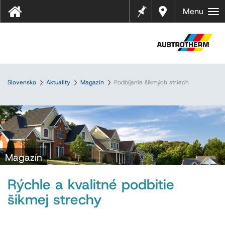
Pozná
Najbliž
Menu
mky
ší
predaj
ca
Slovensko
Aktuality
Magazín
Podbíjanie šikmých striech
Magazín
Rýchle a kvalitné podbitie
šikmej strechy