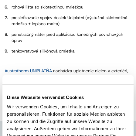
rohová lišta so sklotextilnou mriežkou
presieťkovanie spojov dosiek Uniplatní (výstužná sklotextilná
mriežka + lepiaca malta)
penetračný náter pred aplikáciou konečných povrchových
úprav
tenkovrstvová silikónová omietka
Austrotherm UNIPLATŇA
nachádza uplatnenie nielen v exteriéri,
ale aj v interiéri.
Je efektívnou náhradou muriva, či sadrokartónu.
Osvedčí sa napríklad pri vytváraní vnútorných deliacich
stavebných konštrukcií i podhľadov. Vďaka odolnosti proti
Diese Webseite verwendet Cookies
vysokému zaťaženiu z nej možno vytvoriť podkladovú vrstvu pre
podlahy alebo schody, ale aj vyrovnať podklad pre lepenie
Wir verwenden Cookies, um Inhalte und Anzeigen zu
obkladu a dlažby.
personalisieren, Funktionen für soziale Medien anbieten
zu können und die Zugriffe auf unsere Website zu
analysieren. Außerdem geben wir Informationen zu Ihrer
Verwendung unserer Website an unsere Partner für