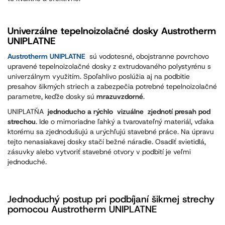
Univerzálne tepelnoizolačné dosky Austrotherm
UNIPLATNE
Austrotherm UNIPLATNE
sú vodotesné, obojstranne povrchovo
upravené tepelnoizolačné dosky z extrudovaného polystyrénu s
univerzálnym využitím. Spoľahlivo poslúžia aj na podbitie
presahov šikmých striech a zabezpečia potrebné tepelnoizolačné
parametre, keďže dosky sú
mrazuvzdorné
.
UNIPLATŇA
jednoducho a rýchlo
vizuálne zjednotí presah pod
strechou
. Ide o mimoriadne ľahký a tvarovateľný materiál, vďaka
ktorému sa zjednodušujú a urýchľujú stavebné práce. Na úpravu
tejto nenasiakavej dosky stačí bežné náradie. Osadiť svietidlá,
zásuvky alebo vytvoriť stavebné otvory v podbití je veľmi
jednoduché.
Jednoduchý postup pri podbíjaní šikmej strechy
pomocou Austrotherm UNIPLATNE