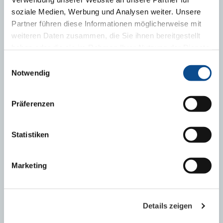
soziale Medien, Werbung und Analysen weiter. Unsere
SÚKROMNÁ OSOBA
Partner führen diese Informationen möglicherweise mit
weiteren Daten zusammen, die Sie ihnen bereitgestellt
Nájdi predajcu
haben oder die sie im Rahmen Ihrer Nutzung der Dienste
gesammelt haben.
Impressum
Einwilligungsauswahl
Notwendig
FIRMA
Präferenzen
Nájdi obchodného zástupcu
Statistiken
Kopírovať do poznámok
Marketing
MÔŽE VÁS ZAUJÍMAŤ
Details zeigen