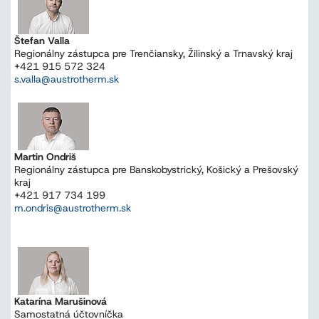
Štefan Valla
Regionálny zástupca pre Trenčiansky, Žilinský a Trnavský kraj
+421 915 572 324
s.valla@austrotherm.sk
Martin Ondriš
Regionálny zástupca pre Banskobystrický, Košický a Prešovský
kraj
+421 917 734 199
m.ondris@austrotherm.sk
Katarína Marušinová
Samostatná účtovníčka