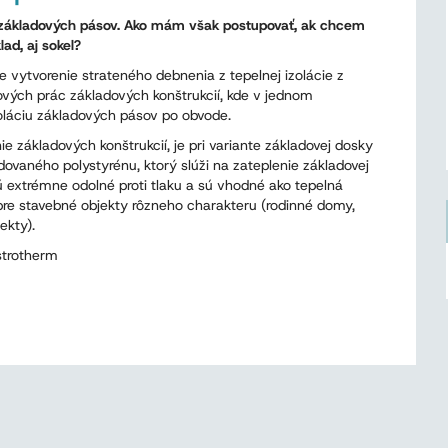
u základových pásov. Ako mám však postupovať, ak chcem
lad, aj sokel?
e vytvorenie strateného debnenia z tepelnej izolácie z
vých prác základových konštrukcií, kde v jednom
oláciu základových pásov po obvode.
 základových konštrukcií, je pri variante základovej dosky
dovaného polystyrénu, ktorý slúži na zateplenie základovej
ú extrémne odolné proti tlaku a sú vhodné ako tepelná
pre stavebné objekty rôzneho charakteru (rodinné domy,
ekty).
strotherm