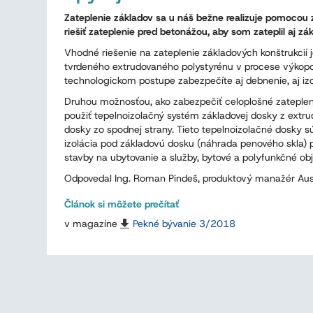
Zateplenie základov sa u náš bežne realizuje pomoco
riešiť zateplenie pred betonážou, aby som zateplil aj zák
Vhodné riešenie na zateplenie základových konštrukcií j
tvrdeného extrudovaného polystyrénu v procese výkopo
technologickom postupe zabezpečíte aj debnenie, aj iz
Druhou možnosťou, ako zabezpečiť celoplošné zateplenie
použiť tepelnoizolačný systém základovej dosky z extru
dosky zo spodnej strany. Tieto tepelnoizolačné dosky s
izolácia pod základovú dosku (náhrada penového skla) 
stavby na ubytovanie a služby, bytové a polyfunkčné obj
Odpovedal Ing. Roman Pindeš, produktový manažér Au
Článok si môžete prečítať
v magazíne
Pekné bývanie 3/2018