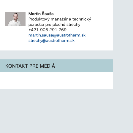
Martin Šauša
Produktový manažér a technický
poradca pre ploché strechy
+421 908 291 769
martin.sausa@austrotherm.sk
strechy@austrotherm.sk
KONTAKT PRE MÉDIÁ