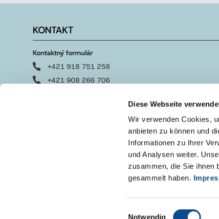
KONTAKT
Kontaktný formulár
+421 918 751 258
+421 908 266 706
obchodne@austrotherm.sk
Diese Webseite verwende
Wir verwenden Cookies, um
anbieten zu können und di
Informationen zu Ihrer Ve
und Analysen weiter. Unse
zusammen, die Sie ihnen b
gesammelt haben.
Impre
Einwilligungsauswahl
Notwendig