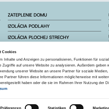
ZATEPLENIE DOMU
IZOLÁCIA PODLAHY
IZOLÁCIA PLOCHEJ STRECHY
IZOLÁCIA ŠIKMEJ STRECHY
t Cookies
IZOLÁCIA ZÁKLADOVEJ DOSKY
 Inhalte und Anzeigen zu personalisieren, Funktionen für sozia
e Zugriffe auf unsere Website zu analysieren. Außerdem geben w
rwendung unserer Website an unsere Partner für soziale Medien
re Partner führen diese Informationen möglicherweise mit weite
ereitgestellt haben oder die sie im Rahmen Ihrer Nutzung der D
ssum
Präferenzen
Statistiken
Marketin