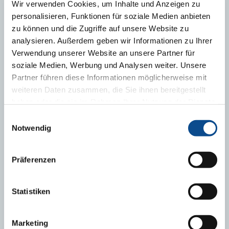
Wir verwenden Cookies, um Inhalte und Anzeigen zu
personalisieren, Funktionen für soziale Medien anbieten
zu können und die Zugriffe auf unsere Website zu
analysieren. Außerdem geben wir Informationen zu Ihrer
Verwendung unserer Website an unsere Partner für
soziale Medien, Werbung und Analysen weiter. Unsere
Austrotherm EPS 200
Partner führen diese Informationen möglicherweise mit
weiteren Daten zusammen, die Sie ihnen bereitgestellt
haben oder die sie im Rahmen Ihrer Nutzung der Dienste
gesammelt haben.
Impressum
Einwilligungsauswahl
Notwendig
Präferenzen
Statistiken
Marketing
NA STIAHNUTIE