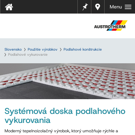
Pozná
Najbliž
Menu
mky
ší
predaj
ca
Slovensko
Použitie výrobkov
Podlahové konštrukcie
Podlahové vykurovanie
Systémová doska podlahového
vykurovania
Moderný tepelnoizolačný výrobok, ktorý umožňuje rýchle a