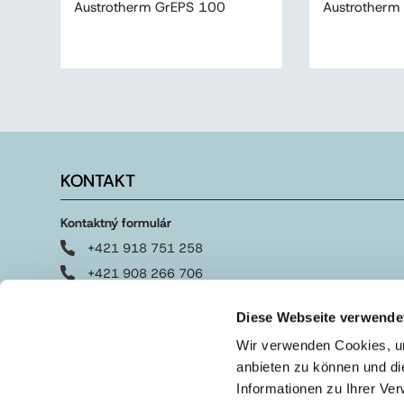
Austrotherm GrEPS 100
Austrotherm
KONTAKT
Kontaktný formulár
+421 918 751 258
+421 908 266 706
obchodne@austrotherm.sk
Diese Webseite verwende
Wir verwenden Cookies, um
anbieten zu können und di
Informationen zu Ihrer Ve