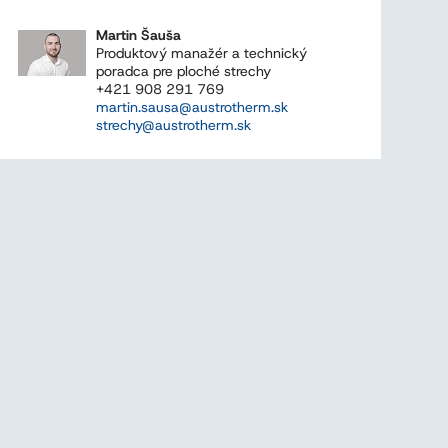
Martin Šauša
Produktový manažér a technický
poradca pre ploché strechy
+421 908 291 769
martin.sausa@austrotherm.sk
strechy@austrotherm.sk