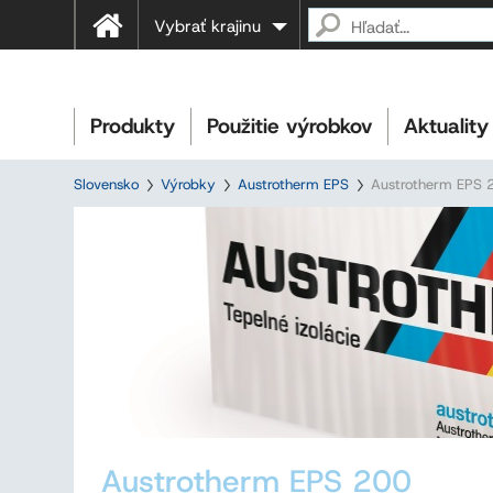
Vybrať krajinu
Produkty
Použitie výrobkov
Aktuality
Slovensko
Výrobky
Austrotherm EPS
Austrotherm EPS 
Austrotherm EPS 200