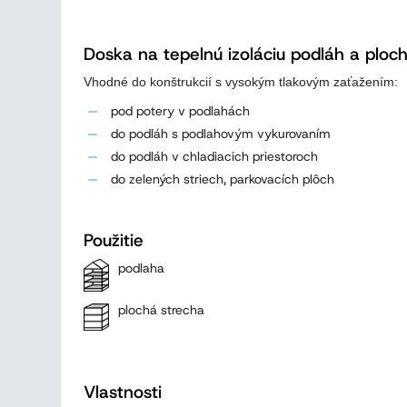
Doska na tepelnú izoláciu podláh a ploch
Vhodné do konštrukcií s vysokým tlakovým zaťažením:
pod potery v podlahách
do podláh s podlahovým vykurovaním
do podláh v chladiacich priestoroch
do zelených striech, parkovacích plôch
Použitie
podlaha
plochá strecha
Vlastnosti