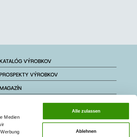
KATALÓG VÝROBKOV
PROSPEKTY VÝROBKOV
MAGAZÍN
NOVINKY
Alle zulassen
le Medien
ir
Ablehnen
, Werbung