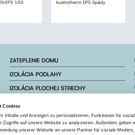
 GrEPS 150
Austrotherm EPS Spády
ZATEPLENIE DOMU
IZOLÁCIA PODLAHY
IZOLÁCIA PLOCHEJ STRECHY
IZOLÁCIA ŠIKMEJ STRECHY
t Cookies
IZOLÁCIA ZÁKLADOVEJ DOSKY
 Inhalte und Anzeigen zu personalisieren, Funktionen für sozia
e Zugriffe auf unsere Website zu analysieren. Außerdem geben w
rwendung unserer Website an unsere Partner für soziale Medien