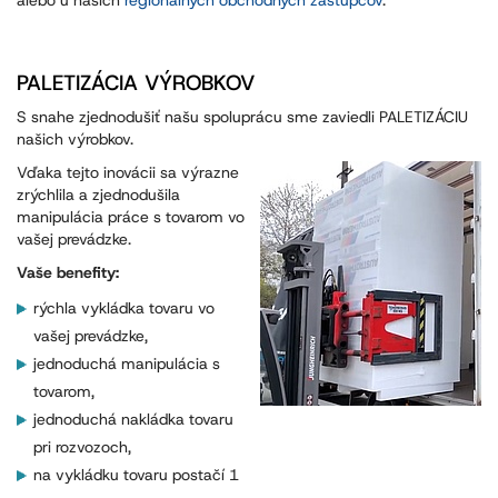
alebo u našich
regionálnych obchodných zástupcov
.
PALETIZÁCIA VÝROBKOV
S snahe zjednodušiť našu spoluprácu sme zaviedli PALETIZÁCIU
našich výrobkov.
Vďaka tejto inovácii sa výrazne
zrýchlila a zjednodušila
manipulácia práce s tovarom vo
vašej prevádzke.
Vaše benefity:
rýchla vykládka tovaru vo
vašej prevádzke,
jednoduchá manipulácia s
tovarom,
jednoduchá nakládka tovaru
pri rozvozoch,
na vykládku tovaru postačí 1