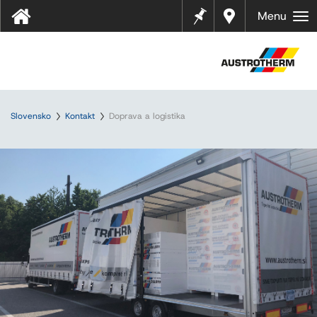
Pozná
Najbliž
Menu
mky
ší
predaj
ca
Slovensko
Kontakt
Doprava a logistika