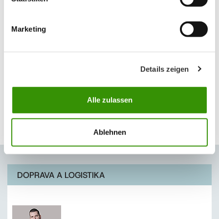
zapísaním do dodacieho listu, ktorý zostáva vodičovi spoločnosti
Austrotherm.
Marketing
Termíny dodania
Vynakladáme maximálne úsilie, aby termín dodania produktov na
vašu stavbu bol čo najkratší. Dlhšie dodacie lehoty môžu byť
Details zeigen
spôsobené sezónnym vyťažením alebo ďalšími okolnosťami,
ktoré nedokážeme ovplyvniť (poveternostné podmienky,
dopravné obmedzenia a ďalšie okolnosti).
Alle zulassen
Ohľadne termínu dodania vás budeme informovať. Pokiaľ by ste
potrebovali ďalšie informácie o dodávke, radi vám ich
poskytneme na čísle:
+421 915 779 992
.
Ablehnen
DOPRAVA A LOGISTIKA