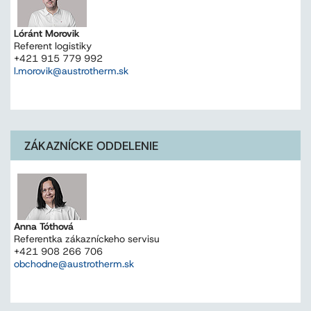
Lóránt Morovik
Referent logistiky
+421 915 779 992
l.morovik@austrotherm.sk
ZÁKAZNÍCKE ODDELENIE
Anna Tóthová
Referentka zákazníckeho servisu
+421 908 266 706
obchodne@austrotherm.sk