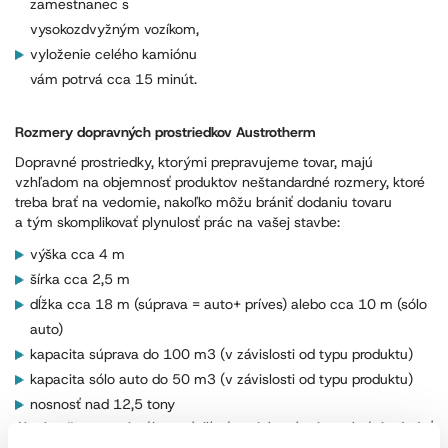
zamestnanec s
vysokozdvyžným vozíkom,
vyloženie celého kamiónu
vám potrvá cca 15 minút.
Rozmery dopravných prostriedkov Austrotherm
Dopravné prostriedky, ktorými prepravujeme tovar, majú
vzhľadom na objemnosť produktov neštandardné rozmery, ktoré
treba brať na vedomie, nakoľko môžu brániť dodaniu tovaru
a tým skomplikovať plynulosť prác na vašej stavbe:
výška cca 4 m
šírka cca 2,5 m
dĺžka cca 18 m (súprava = auto+ príves) alebo cca 10 m (sólo
auto)
kapacita súprava do 100 m3 (v závislosti od typu produktu)
kapacita sólo auto do 50 m3 (v závislosti od typu produktu)
nosnosť nad 12,5 tony
Aj pri našom maximálnom úsilí nám niektoré miesta bránia dodať
tovar na vašu stavbu. Tovar môže byť vyložený na najbližšie