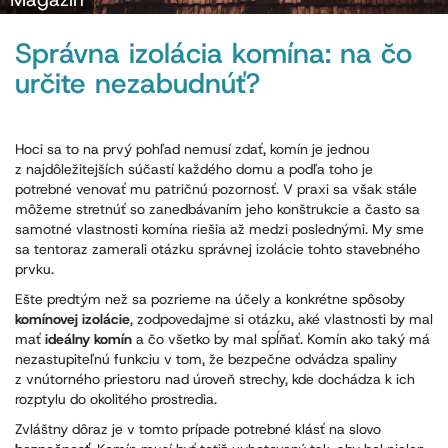
Správna izolácia komína: na čo
určite nezabudnúť?
Hoci sa to na prvý pohľad nemusí zdať, komín je jednou
z najdôležitejších súčastí každého domu a podľa toho je
potrebné venovať mu patričnú pozornosť. V praxi sa však stále
môžeme stretnúť so zanedbávaním jeho konštrukcie a často sa
samotné vlastnosti komína riešia až medzi poslednými. My sme
sa tentoraz zamerali otázku správnej izolácie tohto stavebného
prvku.
Ešte predtým než sa pozrieme na účely a konkrétne spôsoby
komínovej izolácie
, zodpovedajme si otázku, aké vlastnosti by mal
mať
ideálny komín
a čo všetko by mal spĺňať. Komín ako taký má
nezastupiteľnú funkciu v tom, že bezpečne odvádza spaliny
z vnútorného priestoru nad úroveň strechy, kde dochádza k ich
rozptylu do okolitého prostredia.
Zvláštny dôraz je v tomto prípade potrebné klásť na slovo