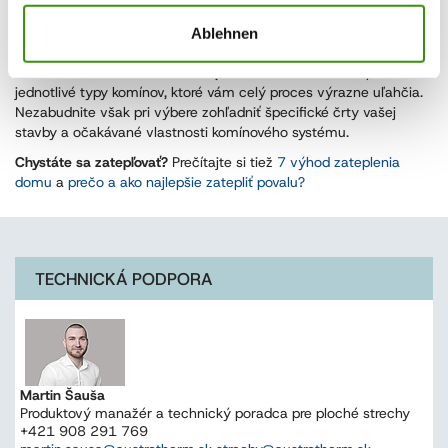
odolné aj voči veľmi vysokým teplotám, ktoré sa ani v prípade
moderných stavieb určite neoplatí podceňovať.
Ablehnen
Napriek všetkému, izolácia komína pre vás nemusí byť
strašiakom. Zvoliť si môžete už
prefabrikované riešenia
pre
jednotlivé typy komínov, ktoré vám celý proces výrazne uľahčia.
Nezabudnite však pri výbere zohľadniť špecifické črty vašej
stavby a očakávané vlastnosti komínového systému.
Chystáte sa zatepľovať?
Prečítajte si tiež
7 výhod zateplenia
domu
a
prečo a ako najlepšie zatepliť povalu?
TECHNICKÁ PODPORA
Martin Šauša
Produktový manažér a technický poradca pre ploché strechy
+421 908 291 769