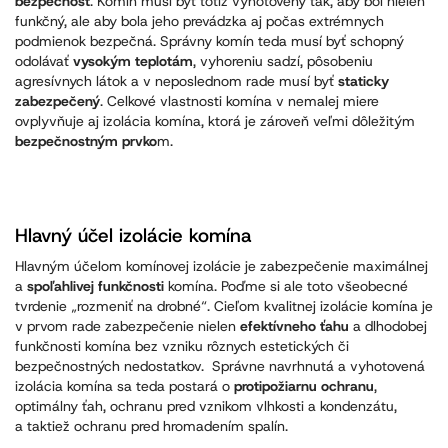
bezpečnosť
. Komín musí byť totiž vyhotovený tak, aby bol nielen
funkčný, ale aby bola jeho prevádzka aj počas extrémnych
podmienok bezpečná. Správny komín teda musí byť schopný
odolávať
vysokým teplotám
, vyhoreniu sadzí, pôsobeniu
agresívnych látok a v neposlednom rade musí byť
staticky
zabezpečený
. Celkové vlastnosti komína v nemalej miere
ovplyvňuje aj izolácia komína, ktorá je zároveň veľmi dôležitým
bezpečnostným prvko
m.
Hlavný účel izolácie komína
Hlavným účelom komínovej izolácie je zabezpečenie maximálnej
a
spoľahlivej funkčnosti
komína. Poďme si ale toto všeobecné
tvrdenie „rozmeniť na drobné“. Cieľom kvalitnej izolácie komína je
v prvom rade zabezpečenie nielen
efektívneho ťahu
a dlhodobej
funkčnosti komína bez vzniku rôznych estetických či
bezpečnostných nedostatkov. Správne navrhnutá a vyhotovená
izolácia komína sa teda postará o
protipožiarnu ochranu
,
optimálny ťah, ochranu pred vznikom vlhkosti a kondenzátu,
a taktiež ochranu pred hromadením spalín.