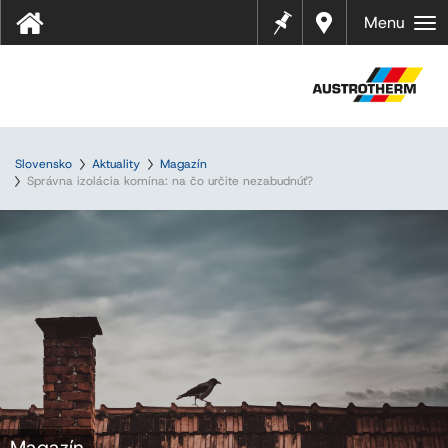
Pozná
Najbliž
Menu
mky
ší
predaj
ca
Slovensko
Aktuality
Magazín
Správna izolácia komína: na čo určite nezabudnúť?
Magazín