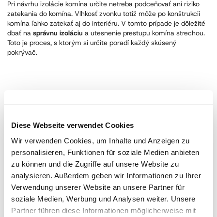
Pri návrhu izolácie komína určite netreba podceňovať ani riziko
zatekania do komína. Vlhkosť zvonku totiž môže po konštrukcii
komína ľahko zatekať aj do interiéru. V tomto prípade je dôležité
dbať na
správnu izoláciu
a utesnenie prestupu komína strechou.
Toto je proces, s ktorým si určite poradí každý skúsený
pokrývač.
Aké sú dôsledky nesprávnej izolácie komína?
Najväčšie riziko
nesprávne vykonanej izolácie
komína resp.
výberu nesprávneho materiálu spočíva predovšetkým v celkovej
Diese Webseite verwendet Cookies
bezpečnosti.
Zvolený materiál napríklad nemusí byť dostatočne
Wir verwenden Cookies, um Inhalte und Anzeigen zu
odolný voči vysokým teplotám, prípadne nemusí vôbec
vyhovovať konkrétnemu komínu. Odhliadnuc od bezpečnostných
personalisieren, Funktionen für soziale Medien anbieten
rizík môže byť so zle zaizolovaným komínom problém napríklad aj
zu können und die Zugriffe auf unsere Website zu
pri revíznych kontrolách.
analysieren. Außerdem geben wir Informationen zu Ihrer
Už pri samotnom návrhu komína teda odporúčame mať poriadne
Verwendung unserer Website an unsere Partner für
premyslenú izoláciu komína v súlade s odporúčaniami
soziale Medien, Werbung und Analysen weiter. Unsere
projektanta, prípadne výrobcu komínového systému.
Partner führen diese Informationen möglicherweise mit
Samozrejme, popri tomto všetkom je potrebné dbať na
príslušné