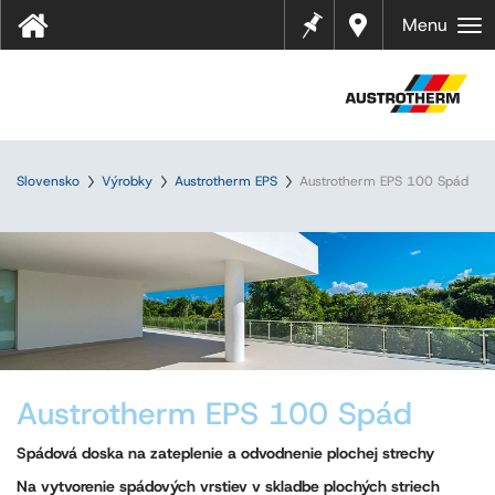
Pozná
Najbliž
Menu
mky
ší
predaj
ca
Slovensko
Výrobky
Austrotherm EPS
Austrotherm EPS 100 Spád
Austrotherm EPS 100 Spád
Spádová doska na zateplenie a odvodnenie plochej strechy
Na vytvorenie spádových vrstiev v skladbe plochých striech