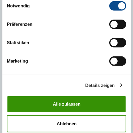
Notwendig
Austrotherm GrEPS Úžľabia
Präferenzen
Statistiken
Marketing
Details zeigen
Alle zulassen
Ablehnen