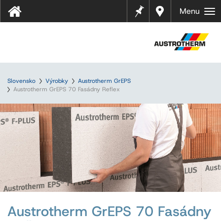
Pozná
Najbliž
Menu
mky
ší
predaj
ca
Slovensko
Výrobky
Austrotherm GrEPS
Austrotherm GrEPS 70 Fasádny Reflex
Austrotherm GrEPS 70 Fasádny