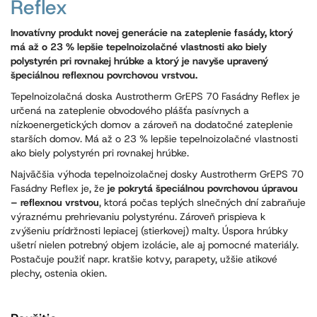
Reflex
Inovatívny produkt novej generácie na zateplenie fasády, ktorý
má až o 23 % lepšie tepelnoizolačné vlastnosti ako biely
polystyrén pri rovnakej hrúbke a ktorý je navyše upravený
špeciálnou reflexnou povrchovou vrstvou.
Tepelnoizolačná doska Austrotherm GrEPS 70 Fasádny Reflex je
určená na zateplenie obvodového plášťa pasívnych a
nízkoenergetických domov a zároveň na dodatočné zateplenie
starších domov. Má až o 23 % lepšie tepelnoizolačné vlastnosti
ako biely polystyrén pri rovnakej hrúbke.
Najväčšia výhoda tepelnoizolačnej dosky Austrotherm GrEPS 70
Fasádny Reflex je, že
je pokrytá špeciálnou povrchovou úpravou
– reflexnou vrstvou
, ktorá počas teplých slnečných dní zabraňuje
výraznému prehrievaniu polystyrénu. Zároveň prispieva k
zvýšeniu prídržnosti lepiacej (stierkovej) malty. Úspora hrúbky
ušetrí nielen potrebný objem izolácie, ale aj pomocné materiály.
Postačuje použiť napr. kratšie kotvy, parapety, užšie atikové
plechy, ostenia okien.