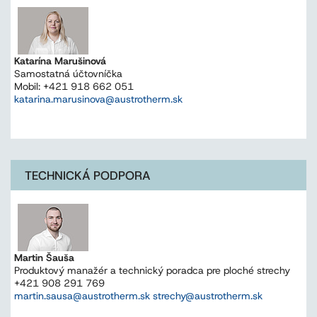
Katarína Marušinová
Samostatná účtovníčka
Mobil: +421 918 662 051
katarina.marusinova@austrotherm.sk
TECHNICKÁ PODPORA
Martin Šauša
Produktový manažér a technický poradca pre ploché strechy
+421 908 291 769
martin.sausa@austrotherm.sk strechy@austrotherm.sk