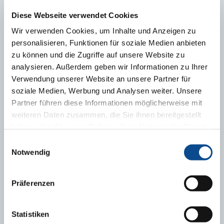
Diese Webseite verwendet Cookies
Wir verwenden Cookies, um Inhalte und Anzeigen zu
personalisieren, Funktionen für soziale Medien anbieten
zu können und die Zugriffe auf unsere Website zu
analysieren. Außerdem geben wir Informationen zu Ihrer
Verwendung unserer Website an unsere Partner für
soziale Medien, Werbung und Analysen weiter. Unsere
Partner führen diese Informationen möglicherweise mit
Zateplite o 23 % efektívnejšie fasádu, podlahu aj
weiteren Daten zusammen, die Sie ihnen bereitgestellt
strechu!
haben oder die sie im Rahmen Ihrer Nutzung der Dienste
gesammelt haben.
Impressum
Einwilligungsauswahl
Notwendig
Präferenzen
Statistiken