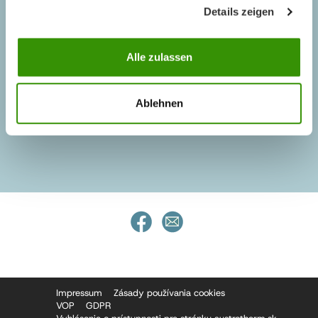
Details zeigen
KATALÓG VÝROBKOV
PROSPEKTY VÝROBKOV
Alle zulassen
MAGAZÍN
Ablehnen
NOVINKY
Impressum
Zásady používania cookies
VOP
GDPR