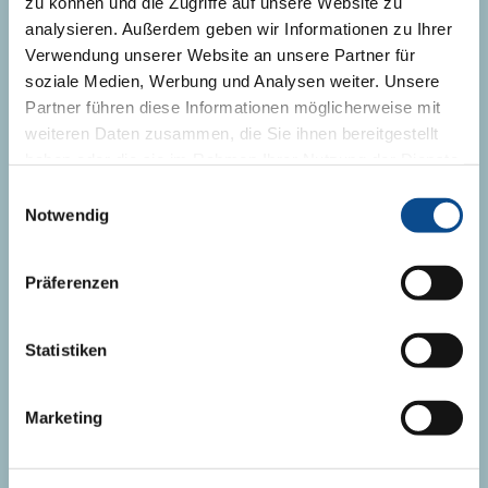
zu können und die Zugriffe auf unsere Website zu
Kontaktný formulár
analysieren. Außerdem geben wir Informationen zu Ihrer
+421 918 751 258
Verwendung unserer Website an unsere Partner für
soziale Medien, Werbung und Analysen weiter. Unsere
+421 908 266 706
Partner führen diese Informationen möglicherweise mit
obchodne@austrotherm.sk
weiteren Daten zusammen, die Sie ihnen bereitgestellt
haben oder die sie im Rahmen Ihrer Nutzung der Dienste
gesammelt haben.
Impressum
Einwilligungsauswahl
Notwendig
ZATEPLENIE DOMU
IZOLÁCIA PODLAHY
Präferenzen
IZOLÁCIA PLOCHEJ STRECHY
Statistiken
IZOLÁCIA ŠIKMEJ STRECHY
IZOLÁCIA ZÁKLADOVEJ DOSKY
Marketing